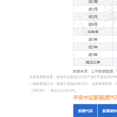
从基金界限来看，祥瑞中证新动力汽车产业ETF基金2025年二
一期钞票成立为：股票占净值比99.51%，无债券类钞票，
（300750），握仓占比为9.8%。