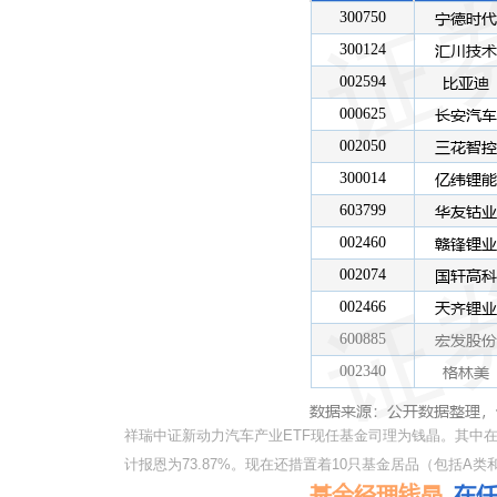
祥瑞中证新动力汽车产业ETF现任基金司理为钱晶。其中在职
计报恩为73.87%。现在还措置着10只基金居品（包括A类